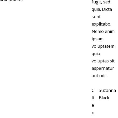
fugit, sed
quia. Dicta
sunt
explicabo.
Nemo enim
ipsam
voluptatem
quia
voluptas sit
aspernatur
aut odit.
C
Suzanna
li
Black
e
n